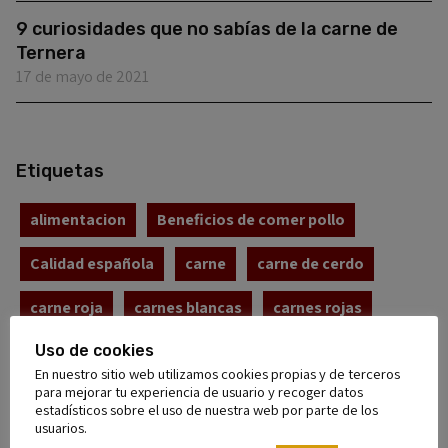
9 curiosidades que no sabías de la carne de
Ternera
17 de mayo de 2021
Etiquetas
alimentacion
Beneficios de comer pollo
Calidad española
carne
carne de cerdo
carne roja
carnes blancas
carnes rojas
carne ternera
Uso de cookies
Carnicería
En nuestro sitio web utilizamos cookies propias y de terceros
para mejorar tu experiencia de usuario y recoger datos
Carnicería a Domicilio
cerdo
cerdo ibérico
estadísticos sobre el uso de nuestra web por parte de los
usuarios.
charcuteria
compra online