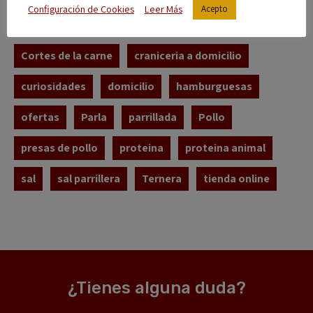
Configuración de Cookies
Leer Más
Acepto
comprar carne online
cordero
Cortes de la carne
craniceria a domicilio
curiosidades
domicilio
hamburguesas
ofertas
Parla
parrillada
Pollo
presas de pollo
proteina
proteina animal
sal
sal parrillera
Ternera
tienda online
¿Tienes alguna duda?