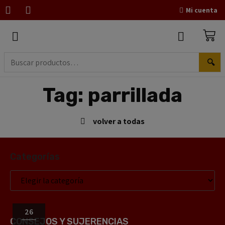
Mi cuenta
🔍
Tag: parrillada
volver a todas
Categorías
26
CONSEJOS Y SUJERENCIAS