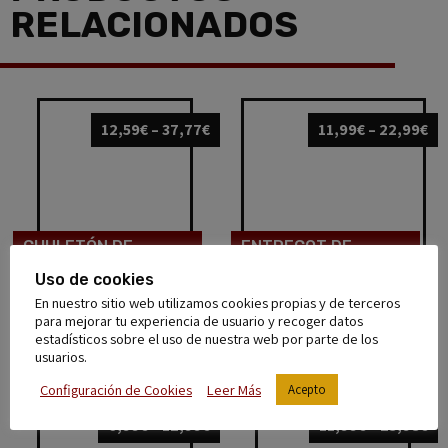
RELACIONADOS
12,59
€
–
37,77
€
11,99
€
–
22,99
€
CHULETÓN DE
ENTRECOT DE
TERNERA
TERNERA
Uso de cookies
En nuestro sitio web utilizamos cookies propias y de terceros
Peso 600g A 700g ud 17,99K
para mejorar tu experiencia de usuario y recoger datos
Añadir al carrito
estadísticos sobre el uso de nuestra web por parte de los
Añadir al carrito
usuarios.
Configuración de Cookies
Leer Más
Acepto
6,99
€
–
12,99
€
11,99
€
–
23,98
€