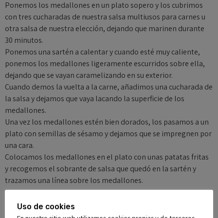
Ponemos los medallones en un plato sopero y los cubrimos
con tres cucharadas de nuestra salsa multiusos para carnes u
otra salsa de nuestra elección, dejando que marinen durante
30 minutos.
Ponemos una sartén a calentar y cuando esté muy caliente,
ponemos los medallones ligeramente escurridos sobre ella,
dejando que se vayan caramelizando en su exterior.
Cuando demos la vuelta a la carne, añadimos una cucharada de
la salsa y dejamos que vaya lacando la superficie de los
medallones.
Una vez los medallones estén bien dorados, los pasamos a un
plato con semillas de sésamo y dejamos que se impregnen por
una cara.
Colocamos los medallones en el plato con unas patatas fritas
y recogemos el sobrante de salsa que quedó en la sartén y
trazamos una línea sobre los medallones.
Y, a disfrutar!
Uso de cookies
En nuestro sitio web utilizamos cookies propias y de terceros