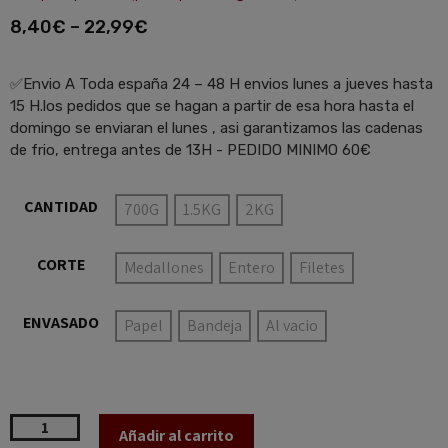
8,40
€
–
22,99
€
✅Envio A Toda españa 24 – 48 H envios lunes a jueves hasta
15 H.los pedidos que se hagan a partir de esa hora hasta el
domingo se enviaran el lunes , asi garantizamos las cadenas
de frio, entrega antes de 13H - PEDIDO MINIMO 60€
CANTIDAD
700G
1.5KG
2KG
CORTE
Medallones
Entero
Filetes
ENVASADO
Papel
Bandeja
Al vacio
Añadir al carrito