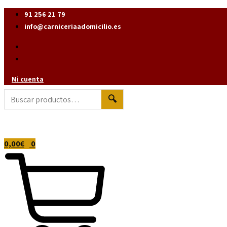
Ir
91 256 21 79
al
info@carniceriaadomicilio.es
contenido
Mi cuenta
🔍
0,00
€
0