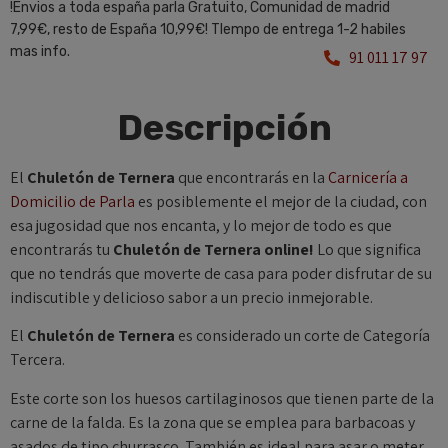
!Envios a toda españa parla Gratuito, Comunidad de madrid
7,99€, resto de España 10,99€! TIempo de entrega 1-2 habiles
mas info.
91 011 17 97
Descripción
El
Chuletón de Ternera
que encontrarás en la
Carnicería a
Domicilio de Parla
es posiblemente el mejor de la ciudad, con
esa jugosidad que nos encanta, y lo mejor de todo es que
encontrarás tu
Chuletón de Ternera online!
Lo que significa
que no tendrás que moverte de casa para poder disfrutar de su
indiscutible y delicioso sabor a un precio inmejorable.
El
Chuletón de Ternera
es considerado un corte de Categoría
Tercera.
Este corte son los huesos cartilaginosos que tienen parte de la
carne de la falda. Es la zona que se emplea para barbacoas y
asados de tipo churrasco. También es ideal para asar o meter