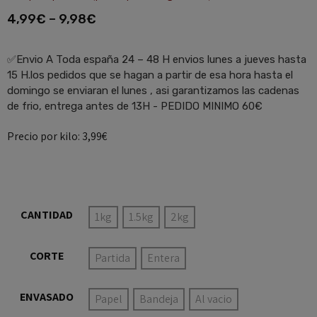
4,99
€
–
9,98
€
✅Envio A Toda españa 24 – 48 H envios lunes a jueves hasta
15 H.los pedidos que se hagan a partir de esa hora hasta el
domingo se enviaran el lunes , asi garantizamos las cadenas
de frio, entrega antes de 13H - PEDIDO MINIMO 60€
Precio por kilo: 3,99€
CANTIDAD
1kg
1.5kg
2kg
CORTE
Partida
Entera
ENVASADO
Papel
Bandeja
Al vacio