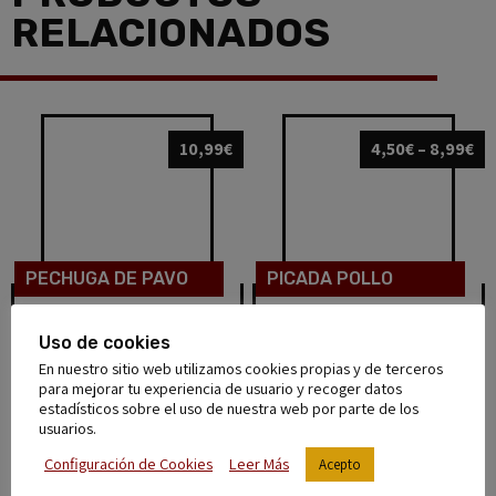
RELACIONADOS
10,99
€
4,50
€
–
8,99
€
PECHUGA DE PAVO
PICADA POLLO
pechuga pavo en filetes 1K
Precio por kilo: 7,99€
Uso de cookies
En nuestro sitio web utilizamos cookies propias y de terceros
Añadir al carrito
Añadir al carrito
para mejorar tu experiencia de usuario y recoger datos
estadísticos sobre el uso de nuestra web por parte de los
usuarios.
5,99
€
–
8,98
€
1,99
€
–
3,99
€
Configuración de Cookies
Leer Más
Acepto