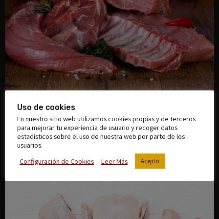
Para que disfrutes de una de las proteínas más consumidas en
Uso de cookies
España, el Cerdo, te explicamos desde su procedencia hasta
En nuestro sitio web utilizamos cookies propias y de terceros
sus mejores piezas.
para mejorar tu experiencia de usuario y recoger datos
estadísticos sobre el uso de nuestra web por parte de los
El Pollo
usuarios.
Configuración de Cookies
Leer Más
Acepto