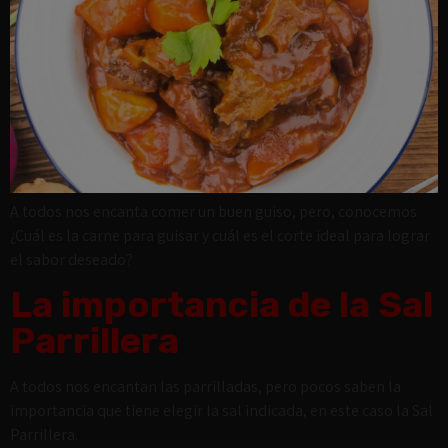
A todos nos encanta comer un buen guiso, pero, conocemos
¿Cuál es la carne para guisar y cuál es el corte ideal para lograr
el sabor deseado?
La importancia de la Sal
Parrillera
A todos nos encantan las parrilladas, pero pocos saben la
importancia que tiene elegir la sal indicada, en este caso la Sal
Parrillera.