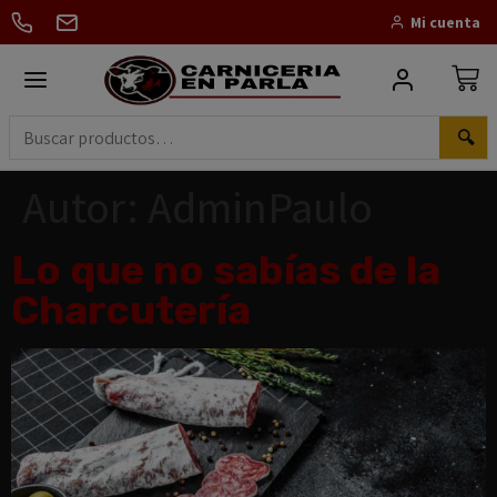
Mi cuenta
🔍
Autor:
AdminPaulo
Lo que no sabías de la
Charcutería