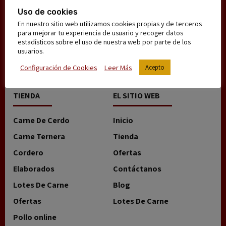
ATENCIÓN AL CLIENTE
Uso de cookies
En nuestro sitio web utilizamos cookies propias y de terceros
91 256 21 79
para mejorar tu experiencia de usuario y recoger datos
estadísticos sobre el uso de nuestra web por parte de los
info@carniceriaadomicilio.es
usuarios.
De Lunes a Sábado
Configuración de Cookies
Leer Más
Acepto
9:00-14:00, 17:00-20:30
TIENDA
EL SITIO WEB
Carne De Cerdo
Inicio
Carne Ternera
Tienda
Cordero
Ofertas
Elaborados
Contáctanos
Lotes De Carne
Blog
Ofertas
Lotes De Carne
Pollo online